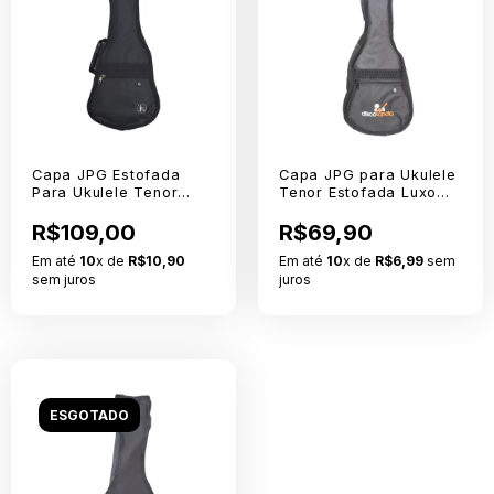
Capa JPG Estofada
Capa JPG para Ukulele
Para Ukulele Tenor
Tenor Estofada Luxo
Extra Nylon 600
Com Logo
R$109,00
R$69,90
Em até
10
x de
R$10,90
Em até
10
x de
R$6,99
sem
sem juros
juros
ESGOTADO