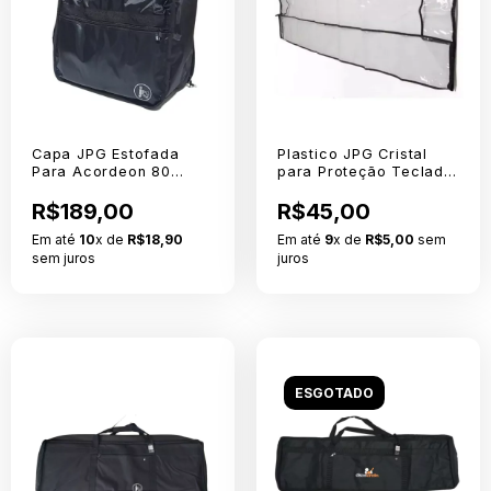
Capa JPG Estofada
Plastico JPG Cristal
Para Acordeon 80
para Proteção Teclado
Extra Especial Nylon 70
5/8
R$189,00
R$45,00
Em até
10
x de
R$18,90
Em até
9
x de
R$5,00
sem
sem juros
juros
ESGOTADO