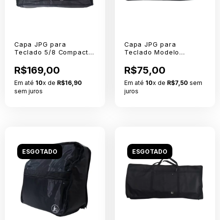
Capa JPG para
Capa JPG para
Teclado 5/8 Compacto
Teclado Modelo
Extra Nylon 600 Sem
CTS200 Simples Nylon
Logo
R$169,00
Com Logo
R$75,00
Em até
10
x de
R$16,90
Em até
10
x de
R$7,50
sem
sem juros
juros
ESGOTADO
ESGOTADO