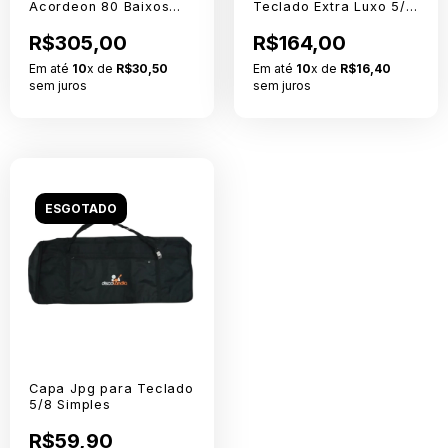
Acordeon 80 Baixos
Teclado Extra Luxo 5/8
Extra Luxo Sem Logo
Sem Logo
R$305,00
R$164,00
Em até
10
x de
R$30,50
Em até
10
x de
R$16,40
sem juros
sem juros
ESGOTADO
Capa Jpg para Teclado
5/8 Simples
R$59,90