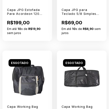
Capa JPG Estofada
Capa JPG para
Para Acordeon 120
Teclado 5/8 Simples
Extra Especial Nylon 70
Nylon Sem logo
R$199,00
R$69,00
Em até
10
x de
R$19,90
Em até
10
x de
R$6,90
sem
sem juros
juros
ESGOTADO
ESGOTADO
Capa Working Bag
Capa Working Bag