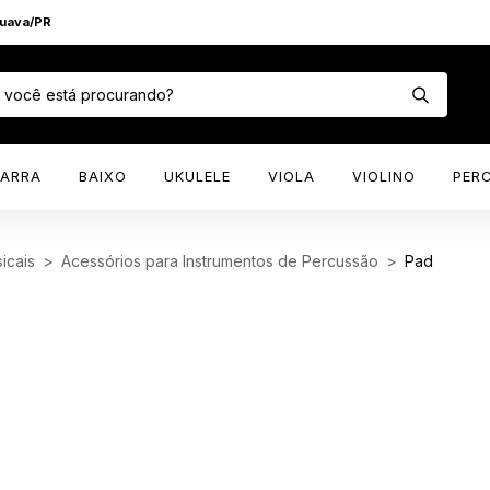
puava/PR
TARRA
BAIXO
UKULELE
VIOLA
VIOLINO
PER
icais
>
Acessórios para Instrumentos de Percussão
>
Pad