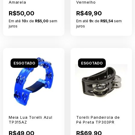
Amarela
Vermelho
R$50,00
R$49,90
Em até
10
x de
R$5,00
sem
Em até
9
x de
R$5,54
sem
juros
juros
ESGOTADO
ESGOTADO
Meia Lua Torelli Azul
Torelli Pandeirola de
TP315AZ
Pé Preta TP303PR
R$49,00
R$69,90