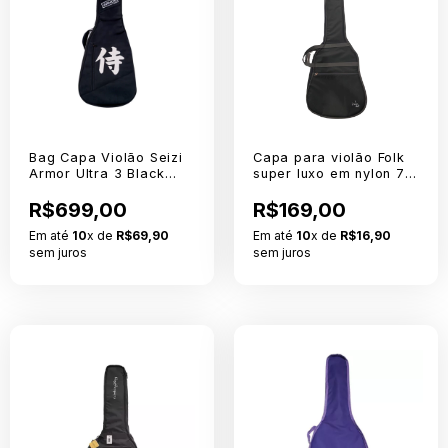
Bag Capa Violão Seizi
Capa para violão Folk
Armor Ultra 3 Black
super luxo em nylon 70
27mm
chumbo
R$699,00
R$169,00
Em até
10
x de
R$69,90
Em até
10
x de
R$16,90
sem juros
sem juros