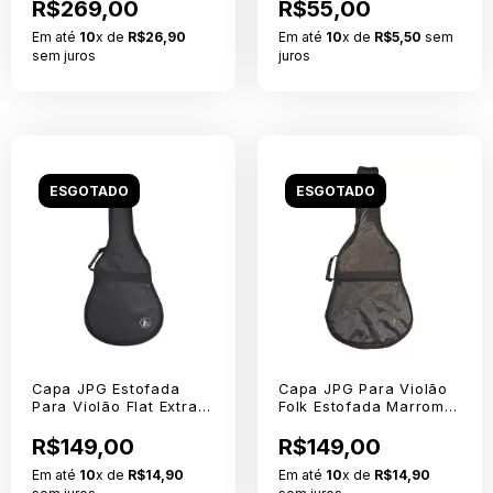
R$269,00
R$55,00
Em até
10
x de
R$26,90
Em até
10
x de
R$5,50
sem
sem juros
juros
ESGOTADO
ESGOTADO
Capa JPG Estofada
Capa JPG Para Violão
Para Violão Flat Extra
Folk Estofada Marrom
Nylon 600
Extra Nylon 70
R$149,00
R$149,00
Em até
10
x de
R$14,90
Em até
10
x de
R$14,90