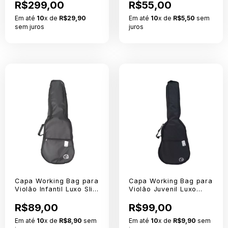
R$299,00
R$55,00
Em até
10
x de
R$29,90
Em até
10
x de
R$5,50
sem
sem juros
juros
Capa Working Bag para
Capa Working Bag para
Violão Infantil Luxo Slim
Violão Juvenil Luxo
em Nylon 600
Slim em Nylon 600
R$89,00
R$99,00
Em até
10
x de
R$8,90
sem
Em até
10
x de
R$9,90
sem