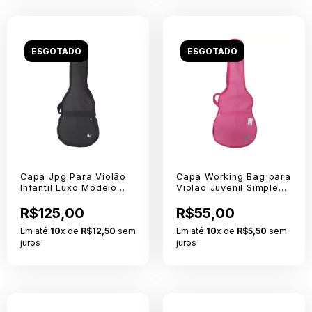
ESGOTADO
ESGOTADO
Capa Jpg Para Violão
Capa Working Bag para
Infantil Luxo Modelo
Violão Juvenil Simples
3/4 Sem Logo
Rosa
R$125,00
R$55,00
Em até
10
x de
R$12,50
sem
Em até
10
x de
R$5,50
sem
juros
juros