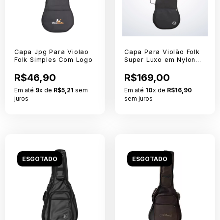
Capa Jpg Para Violao
Capa Para Violão Folk
Folk Simples Com Logo
Super Luxo em Nylon
70 WB
R$46,90
R$169,00
Em até
9
x de
R$5,21
sem
Em até
10
x de
R$16,90
juros
sem juros
ESGOTADO
ESGOTADO