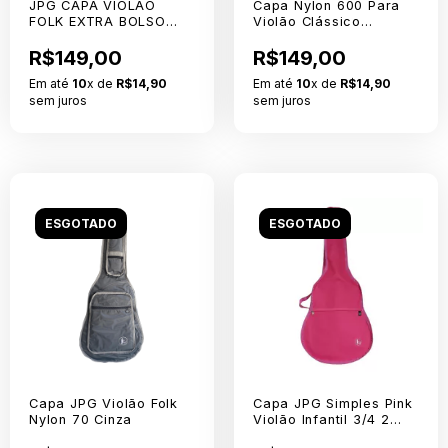
JPG CAPA VIOLAO
Capa Nylon 600 Para
FOLK EXTRA BOLSO
Violão Clássico
CARGO NYLON 600
Simples
R$149,00
R$149,00
Em até
10
x de
R$14,90
Em até
10
x de
R$14,90
sem juros
sem juros
ESGOTADO
ESGOTADO
Capa JPG Violão Folk
Capa JPG Simples Pink
Nylon 70 Cinza
Violão Infantil 3/4 2
Alças Nylon 600