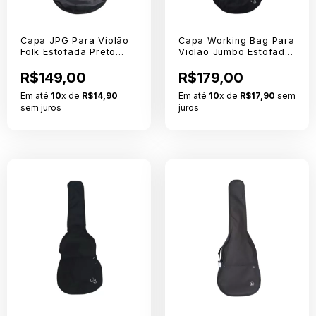
Capa JPG Para Violão
Capa Working Bag Para
Folk Estofada Preto
Violão Jumbo Estofada
Extra Nylon 70
Extra Luxo em Nylon 70
R$149,00
R$179,00
Em até
10
x de
R$14,90
Em até
10
x de
R$17,90
sem
sem juros
juros