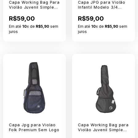
Capa Working Bag Para
Capa JPG para Violão
Violão Juvenil Simples
Infantil Modelo 3/4
Semi Luxo em Nylon
Simples
600
R$59,00
R$59,00
Em até
10
x de
R$5,90
sem
Em até
10
x de
R$5,90
sem
juros
juros
Capa Jpg para Violao
Capa Working Bag para
Folk Premium Sem Logo
Violão Juvenil Simples
em Nylon 600