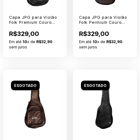
Capa JPG para Violão
Capa JPG para Violão
Folk Premium Couro
Folk Permium Couro
Sintetico Preto Sem
Sintetico Marrom
Logo
R$329,00
R$329,00
Em até
10
x de
R$32,90
Em até
10
x de
R$32,90
sem juros
sem juros
ESGOTADO
ESGOTADO