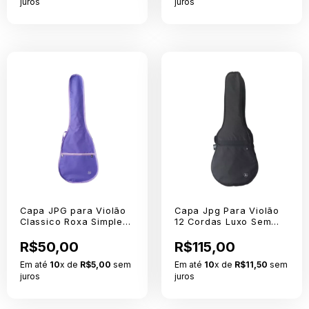
juros
juros
Capa JPG para Violão
Capa Jpg Para Violão
Classico Roxa Simples
12 Cordas Luxo Sem
Nylon 600 Sem logo
Logo
R$50,00
R$115,00
Em até
10
x de
R$5,00
sem
Em até
10
x de
R$11,50
sem
juros
juros