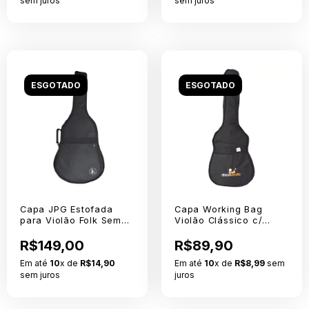
sem juros
sem juros
ESGOTADO
ESGOTADO
Capa JPG Estofada
Capa Working Bag
para Violão Folk Sem
Violão Clássico c/
Logo Extra Nylon 600
Logo Capa 210 Sem
R$149,00
Estofamento Lateral
R$89,90
Em até
10
x de
R$14,90
Em até
10
x de
R$8,99
sem
sem juros
juros