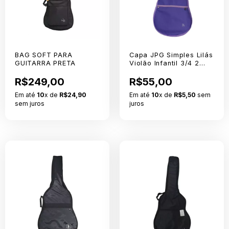
BAG SOFT PARA
Capa JPG Simples Lilás
GUITARRA PRETA
Violão Infantil 3/4 2
Alças Nylon 600
R$249,00
R$55,00
Em até
10
x de
R$24,90
Em até
10
x de
R$5,50
sem
sem juros
juros