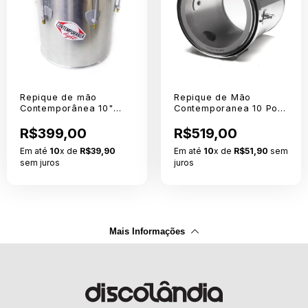
Repique de mão
Repique de Mão
Contemporânea 10"
Contemporanea 10 Pol.
alumínio NY Light 94LT
x 30 Pele Cristal
R$399,00
R$519,00
Em até
10
x de
R$39,90
Em até
10
x de
R$51,90
sem
sem juros
juros
Mais Informações