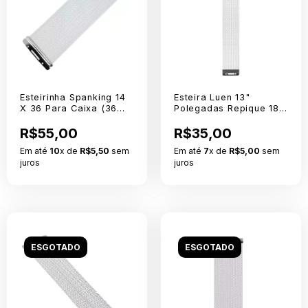
Esteirinha Spanking 14
Esteira Luen 13"
X 36 Para Caixa (36
Polegadas Repique 18
fios) - 123
Fios
R$55,00
R$35,00
Em até
10
x de
R$5,50
sem
Em até
7
x de
R$5,00
sem
juros
juros
ESGOTADO
ESGOTADO