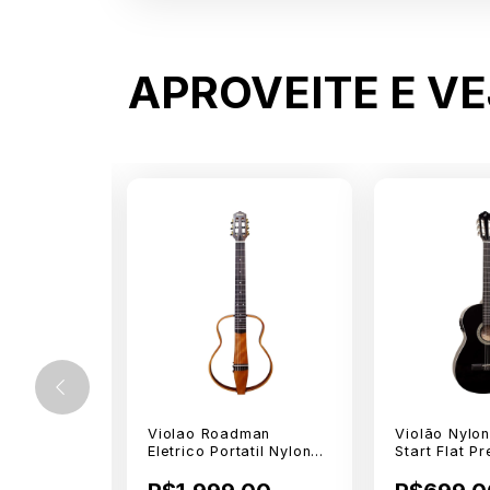
APROVEITE E V
co Michael
Violao Roadman
Violão Nylon
 VMR250E
Eletrico Portatil Nylon
Start Flat Pr
Natural C/ Bag GRMN N
com Afinado
NF14CEQBK