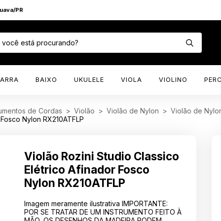
puava/PR
TARRA
BAIXO
UKULELE
VIOLA
VIOLINO
PER
rumentos de Cordas
>
Violão
>
Violão de Nylon
>
Violão de Nylon
or Fosco Nylon RX210ATFLP
Violão Rozini Studio Classico
Elétrico Afinador Fosco
Nylon RX210ATFLP
Imagem meramente ilustrativa IMPORTANTE:
POR SE TRATAR DE UM INSTRUMENTO FEITO À
MÃO, OS DESENHOS DA MADEIRA PODEM