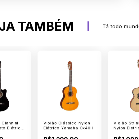
EJA TAMBÉM
Tá todo mund
 Giannini
Violão Clássico Nylon
Violão Strin
eto Elétrico
Elétrico Yamaha Cx40ll
Nylon Eletr
r C/ Cut
Afinador S