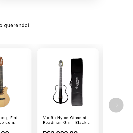
o querendo!
berg Flat
Violão Nylon Giannini
Violão Ele
ico com
Roadman Grmn Black c/
Nylon Tona
L200C NS
Capa
39 Slim