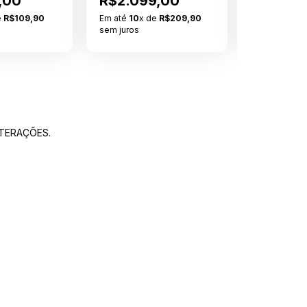
,00
R$2.099,00
R$699,
e
R$109,90
Em até
10
x de
R$209,90
Em até
10
x 
sem juros
sem juros
LTERAÇÕES.