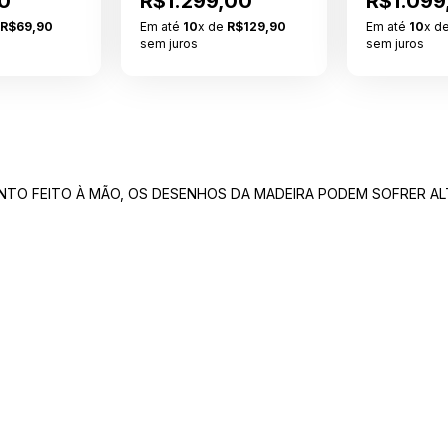
0
R$1.299,00
R$1.099
e
R$69,90
Em até
10
x de
R$129,90
Em até
10
x d
sem juros
sem juros
NTO FEITO À MÃO, OS DESENHOS DA MADEIRA PODEM SOFRER A