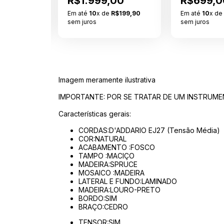
00
R$1.999,00
R$699,0
R$159,90
Em até
10
x de
R$199,90
Em até
10
x d
sem juros
sem juros
Imagem meramente ilustrativa
IMPORTANTE: POR SE TRATAR DE UM INSTRUME
Características gerais:
CORDAS:D'ADDARIO EJ27 (Tensão Média)
COR:NATURAL
ACABAMENTO :FOSCO
TAMPO :MACIÇO
MADEIRA:SPRUCE
MOSAICO :MADEIRA
LATERAL E FUNDO:LAMINADO
MADEIRA:LOURO-PRETO
BORDO:SIM
BRAÇO:CEDRO
TENSOR:SIM